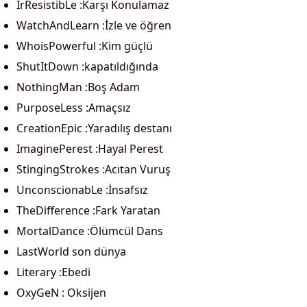
IrResistibLe :Karşı Konulamaz
WatchAndLearn :İzle ve öğren
WhoisPowerful :Kim güçlü
ShutItDown :kapatıldığında
NothingMan :Boş Adam
PurposeLess :Amaçsız
CreationEpic :Yaradılış destanı
ImaginePerest :Hayal Perest
StingingStrokes :Acıtan Vuruş
UnconscionabLe :İnsafsız
TheDifference :Fark Yaratan
MortalDance :Ölümcül Dans
LastWorld son dünya
Literary :Ebedi
OxyGeN : Oksijen