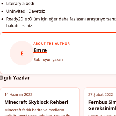
Literary :Ebedi
UnInvited : Davetsiz
Ready2Die :Ölüm için eğer daha fazlasını araştırıyorsanı
bakabilirsiniz.
ABOUT THE AUTHOR
Emre
E
Bubiroyun yazarı
İlgili Yazılar
14 Haziran 2022
27 Şubat 2022
Minecraft Skyblock Rehberi
Fernbus Sim
Gereksiniml
Minecraft farklı harita ve modların
geliştirilmesi sayesinde her zaman ilgi