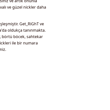
iniz ve artık onunla
valı ve güzel nickler daha
şleşmiştir. Get_RiGhT ve
nya'da oldukça tanınmakta.
r, börtü böcek, sahtekar
ickleri ile bir numara
niz.