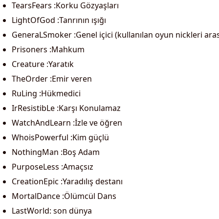
TearsFears :Korku Gözyaşları
LightOfGod :Tanrının ışığı
GeneraLSmoker :Genel içici (kullanılan oyun nickleri ara
Prisoners :Mahkum
Creature :Yaratık
TheOrder :Emir veren
RuLing :Hükmedici
IrResistibLe :Karşı Konulamaz
WatchAndLearn :İzle ve öğren
WhoisPowerful :Kim güçlü
NothingMan :Boş Adam
PurposeLess :Amaçsız
CreationEpic :Yaradılış destanı
MortalDance :Ölümcül Dans
LastWorld: son dünya