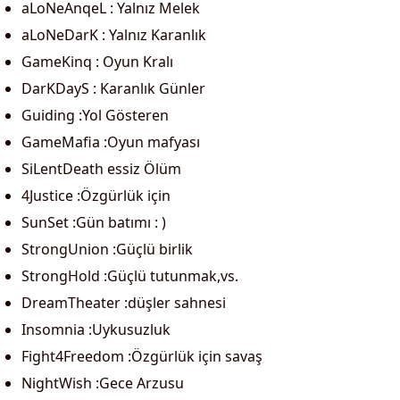
aLoNeAnqeL : Yalnız Melek
aLoNeDarK : Yalnız Karanlık
GameKinq : Oyun Kralı
DarKDayS : Karanlık Günler
Guiding :Yol Gösteren
GameMafia :Oyun mafyası
SiLentDeath essiz Ölüm
4Justice :Özgürlük için
SunSet :Gün batımı : )
StrongUnion :Güçlü birlik
StrongHold :Güçlü tutunmak,vs.
DreamTheater :düşler sahnesi
Insomnia :Uykusuzluk
Fight4Freedom :Özgürlük için savaş
NightWish :Gece Arzusu