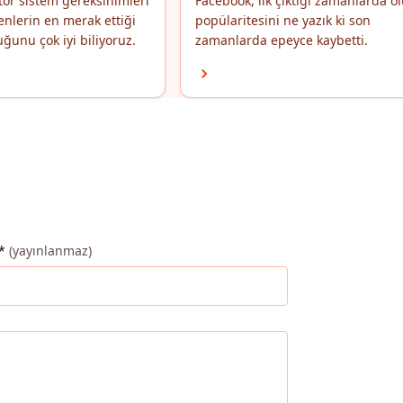
ör sistem gereksinimleri
Facebook, ilk çıktığı zamanlarda o
enlerin en merak ettiği
popülaritesini ne yazık ki son
ğunu çok iyi biliyoruz.
zamanlarda epeyce kaybetti.
*
(yayınlanmaz)