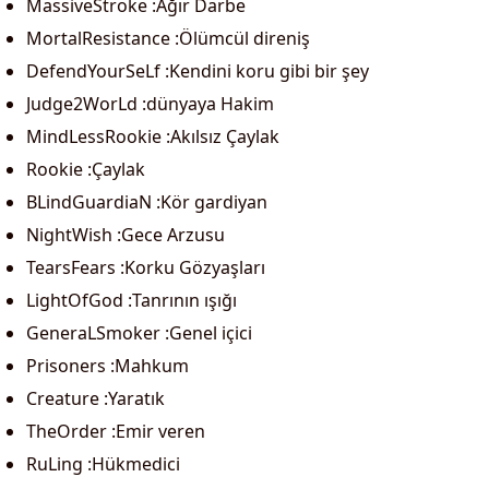
MassiveStroke :Ağır Darbe
MortalResistance :Ölümcül direniş
DefendYourSeLf :Kendini koru gibi bir şey
Judge2WorLd :dünyaya Hakim
MindLessRookie :Akılsız Çaylak
Rookie :Çaylak
BLindGuardiaN :Kör gardiyan
NightWish :Gece Arzusu
TearsFears :Korku Gözyaşları
LightOfGod :Tanrının ışığı
GeneraLSmoker :Genel içici
Prisoners :Mahkum
Creature :Yaratık
TheOrder :Emir veren
RuLing :Hükmedici