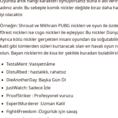
Oyunda artık hangi karakteri oynuyorsanız buna o adı verirs
adınız anılır. Bu sebeple komik nickler değilde biraz daha ha
iyi olacaktır.
Örneğin: Shroud ve Mithrain PUBG nickleri ve oyun ile özde
f0rest nickleri ise csgo nickleri ile eşleşiyor. Bu nickler Dü
Ayrıca kötü nickler gerçekten insanı oyundan da soğutabili
katil gibi isimlerden sizleri kurtaracak olan en havalı oyun n
olun. Bayan nicklerini de kısa bir şekilde buradan bulabilirsi
TestaMent :Vasiyetnâme
DistuRbed : hastalıklı, rahatsız
DieAnotherDay :Başka Gün Öl
JustWatch: Sadece İzle
ProofStriker : Profesyonel vurucu
ExpertMurderer :Uzman Katil
Fight4Freedom :Özgürlük için savaş