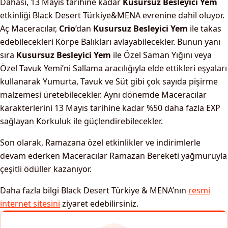
Dahası, 13 Mayıs tarihine kadar
Kusursuz Besleyici Yem
etkinliği Black Desert Türkiye&MENA evrenine dahil oluyor.
Aç Maceracılar,
Crio
’dan
Kusursuz Besleyici Yem
ile takas
edebilecekleri Körpe Balıkları avlayabilecekler. Bunun yanı
sıra
Kusursuz Besleyici Yem
ile Özel Saman Yığını veya
Özel Tavuk Yemi’ni Sallama aracılığıyla elde ettikleri eşyaları
kullanarak Yumurta, Tavuk ve Süt gibi çok sayıda pişirme
malzemesi üretebilecekler. Aynı dönemde Maceracılar
karakterlerini 13 Mayıs tarihine kadar %50 daha fazla EXP
sağlayan Korkuluk ile güçlendirebilecekler.
Son olarak, Ramazana özel etkinlikler ve indirimlerle
devam ederken Maceracılar Ramazan Bereketi yağmuruyla
çeşitli ödüller kazanıyor.
Daha fazla bilgi Black Desert Türkiye & MENA’nın
resmi
internet sitesini
ziyaret edebilirsiniz.