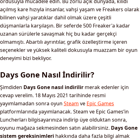
ordusuyla mücadele edin. Bu zorlu açık dünyada, kilidi
açılmış kare hızıyla insanlar, vahşi yaşam ve Freakers olarak
bilinen vahşi yaratıklar dahil olmak üzere çeşitli
düşmanlarla karşılaşın. Bir seferde 500 Freaker'a kadar
uzanan sürülerle savaşmak hiç bu kadar gerçekçi
olmamıştı. Abartılı ayrıntılar, grafik özelleştirme içeren
seçenekler ve yüksek kaliteli dokusuyla muazzam bir oyun
deneyimi bizi bekliyor.
Days Gone Nasıl İndirilir?
Şimdiden
Days Gone nasıl indirilir
merak edenler için
cevap verelim. 18 Mayıs 2021 tarihinde resmi
yayımlamadan sonra oyun
Steam
ve
Epic Games
platformlarında yayımlanacak. Steam ve Epic Games’in
Luncherları bilgisayarınıza indirip üye olduktan sonra,
oyunu mağaza sekmesinden satın alabilirsiniz.
Days Gone
sistem gereksinimleri
hakkında daha fazla bilgi almak