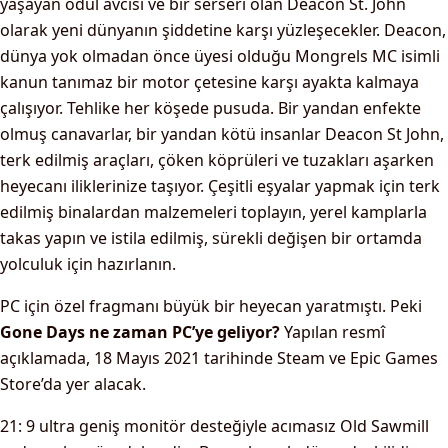
yaşayan ödül avcısı ve bir serseri olan Deacon St. John
olarak yeni dünyanın şiddetine karşı yüzleşecekler. Deacon,
dünya yok olmadan önce üyesi olduğu Mongrels MC isimli
kanun tanımaz bir motor çetesine karşı ayakta kalmaya
çalışıyor. Tehlike her köşede pusuda. Bir yandan enfekte
olmuş canavarlar, bir yandan kötü insanlar Deacon St John,
terk edilmiş araçları, çöken köprüleri ve tuzakları aşarken
heyecanı iliklerinize taşıyor. Çeşitli eşyalar yapmak için terk
edilmiş binalardan malzemeleri toplayın, yerel kamplarla
takas yapın ve istila edilmiş, sürekli değişen bir ortamda
yolculuk için hazırlanın.
PC için özel fragmanı büyük bir heyecan yaratmıştı. Peki
Gone Days ne zaman PC’ye geliyor?
Yapılan resmî
açıklamada, 18 Mayıs 2021 tarihinde Steam ve Epic Games
Store’da yer alacak.
21: 9 ultra geniş monitör desteğiyle acımasız Old Sawmill