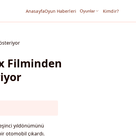
Anasayfa
Oyun Haberleri
Kimdir?
Oyunlar
x Filminden
iyor
eşinci yıldönümünü
ir otomobil çıkardı.