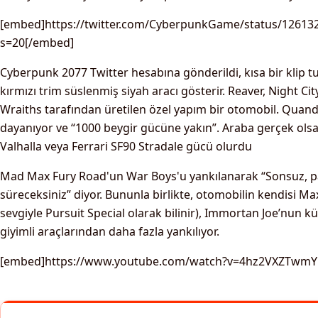
[embed]https://twitter.com/CyberpunkGame/status/1261
s=20[/embed]
Cyberpunk 2077 Twitter hesabına gönderildi, kısa bir klip t
kırmızı trim süslenmiş siyah aracı gösterir. Reaver, Night Cit
Wraiths tarafından üretilen özel yapım bir otomobil. Quan
dayanıyor ve “1000 beygir gücüne yakın”. Araba gerçek olsa
Valhalla veya Ferrari SF90 Stradale gücü olurdu
Mad Max Fury Road'un War Boys'u yankılanarak “Sonsuz, p
süreceksiniz” diyor. Bununla birlikte, otomobilin kendisi Ma
sevgiyle Pursuit Special olarak bilinir), Immortan Joe’nun k
giyimli araçlarından daha fazla yankılıyor.
[embed]https://www.youtube.com/watch?v=4hz2VXZTwmY