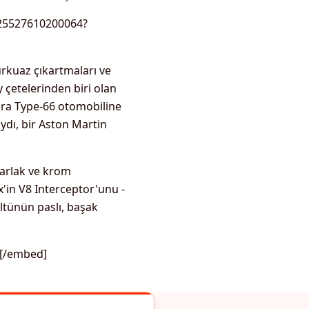
325527610200064?
urkuaz çıkartmaları ve
y çetelerinden biri olan
dra Type-66 otomobiline
ydı, bir Aston Martin
arlak ve krom
x'in V8 Interceptor'unu -
ültünün paslı, başak
[/embed]