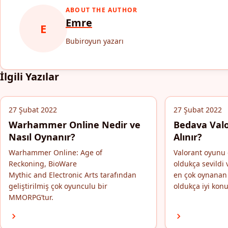
ABOUT THE AUTHOR
Emre
E
Bubiroyun yazarı
İlgili Yazılar
27 Şubat 2022
27 Şubat 2022
Warhammer Online Nedir ve
Bedava Valo
Nasıl Oynanır?
Alınır?
Warhammer Online: Age of
Valorant oyunu 
Reckoning, BioWare
oldukça sevild
Mythic and Electronic Arts tarafından
en çok oynanan 
geliştirilmiş çok oyunculu bir
oldukça iyi konu
MMORPG’tur.