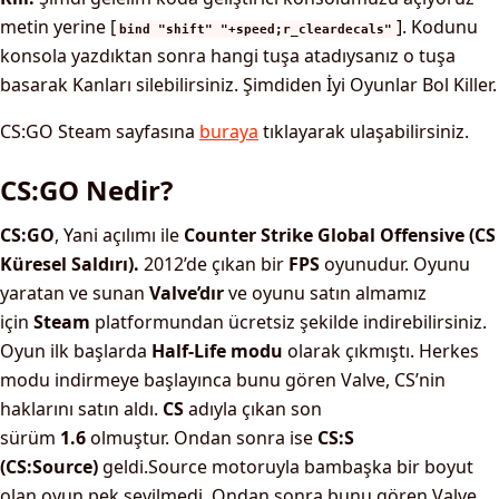
metin yerine [
]. Kodunu
bind "shift" "+speed;r_cleardecals"
konsola yazdıktan sonra hangi tuşa atadıysanız o tuşa
basarak Kanları silebilirsiniz. Şimdiden İyi Oyunlar Bol Killer.
CS:GO Steam sayfasına
buraya
tıklayarak ulaşabilirsiniz.
CS:GO Nedir?
CS:GO
, Yani açılımı ile
Counter Strike Global Offensive (CS
Küresel Saldırı).
2012’de çıkan bir
FPS
oyunudur. Oyunu
yaratan ve sunan
Valve’dır
ve oyunu satın almamız
için
Steam
platformundan ücretsiz şekilde indirebilirsiniz.
Oyun ilk başlarda
Half-Life modu
olarak çıkmıştı. Herkes
modu indirmeye başlayınca bunu gören Valve, CS’nin
haklarını satın aldı.
CS
adıyla çıkan son
sürüm
1.6
olmuştur.
Ondan sonra ise
CS:S
(CS:Source)
geldi.Source motoruyla bambaşka bir boyut
olan oyun pek sevilmedi. Ondan sonra bunu gören Valve,