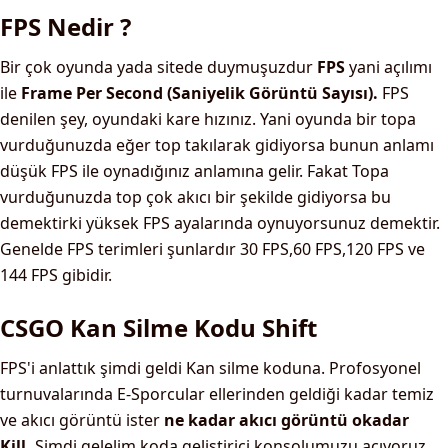
FPS Nedir ?
Bir çok oyunda yada sitede duymuşuzdur
FPS
yani açılımı
ile
Frame Per Second (Saniyelik Görüntü Sayısı).
FPS
denilen şey, oyundaki kare hızınız. Yani oyunda bir topa
vurduğunuzda eğer top takılarak gidiyorsa bunun anlamı
düşük FPS ile oynadığınız anlamına gelir. Fakat Topa
vurduğunuzda top çok akıcı bir şekilde gidiyorsa bu
demektirki yüksek FPS ayalarında oynuyorsunuz demektir.
Genelde FPS terimleri şunlardır 30 FPS,60 FPS,120 FPS ve
144 FPS gibidir.
CSGO Kan Silme Kodu Shift
FPS'i anlattık şimdi geldi Kan silme koduna. Profosyonel
turnuvalarında E-Sporcular ellerinden geldiği kadar temiz
ve akıcı görüntü ister
ne kadar akıcı görüntü okadar
Kill.
Şimdi gelelim koda geliştirici konsolumuzu açıyoruz