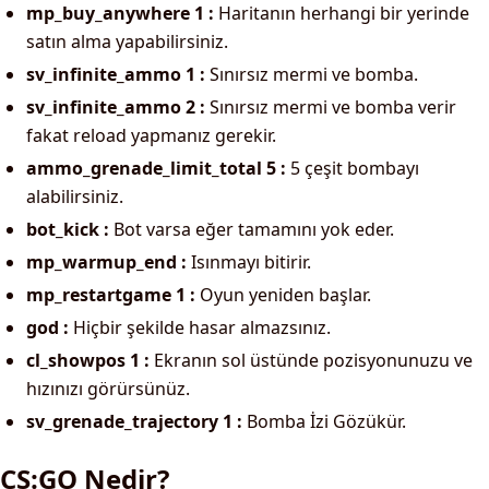
mp_buy_anywhere 1 :
Haritanın herhangi bir yerinde
satın alma yapabilirsiniz.
sv_infinite_ammo 1 :
Sınırsız mermi ve bomba.
sv_infinite_ammo 2 :
Sınırsız mermi ve bomba verir
fakat reload yapmanız gerekir.
ammo_grenade_limit_total 5 :
5 çeşit bombayı
alabilirsiniz.
bot_kick :
Bot varsa eğer tamamını yok eder.
mp_warmup_end :
Isınmayı bitirir.
mp_restartgame 1 :
Oyun yeniden başlar.
god :
Hiçbir şekilde hasar almazsınız.
cl_showpos 1 :
Ekranın sol üstünde pozisyonunuzu ve
hızınızı görürsünüz.
sv_grenade_trajectory 1 :
Bomba İzi Gözükür.
CS:GO Nedir?