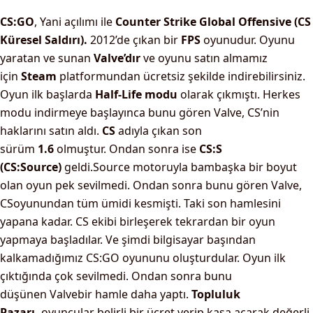
CS:GO
, Yani açılımı ile
Counter Strike Global Offensive (CS
Küresel Saldırı).
2012’de çıkan bir
FPS
oyunudur. Oyunu
yaratan ve sunan
Valve’dır
ve oyunu satın almamız
için
Steam
platformundan ücretsiz şekilde indirebilirsiniz.
Oyun ilk başlarda
Half-Life modu
olarak çıkmıştı. Herkes
modu indirmeye başlayınca bunu gören Valve, CS’nin
haklarını satın aldı.
CS
adıyla çıkan son
sürüm
1.6
olmuştur.
Ondan sonra ise
CS:S
(CS:Source)
geldi.Source motoruyla bambaşka bir boyut
olan oyun pek sevilmedi. Ondan sonra bunu gören Valve,
CSoyunundan tüm ümidi kesmişti. Taki son hamlesini
yapana kadar. CS ekibi birleşerek tekrardan bir oyun
yapmaya başladılar. Ve şimdi bilgisayar başından
kalkamadığımız CS:GO oyununu oluşturdular. Oyun ilk
çıktığında çok sevilmedi. Ondan sonra bunu
düşünen Valvebir hamle daha yaptı.
Topluluk
Pazarı,
oyuncular belirli bir ücret verip kasa açarak değerli