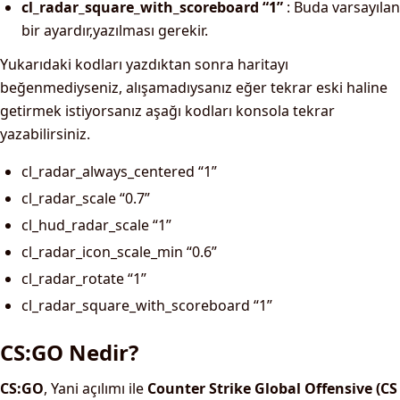
cl_radar_square_with_scoreboard “1”
: Buda varsayılan
bir ayardır,yazılması gerekir.
Yukarıdaki kodları yazdıktan sonra haritayı
beğenmediyseniz, alışamadıysanız eğer tekrar eski haline
getirmek istiyorsanız aşağı kodları konsola tekrar
yazabilirsiniz.
cl_radar_always_centered “1”
cl_radar_scale “0.7”
cl_hud_radar_scale “1”
cl_radar_icon_scale_min “0.6”
cl_radar_rotate “1”
cl_radar_square_with_scoreboard “1”
CS:GO Nedir?
CS:GO
, Yani açılımı ile
Counter Strike Global Offensive (CS