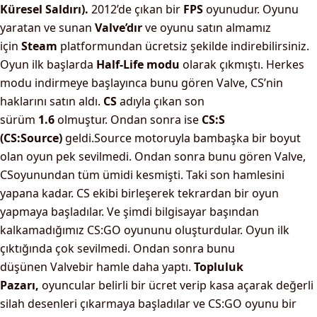
Küresel Saldırı).
2012’de çıkan bir
FPS
oyunudur. Oyunu
yaratan ve sunan
Valve’dır
ve oyunu satın almamız
için
Steam
platformundan ücretsiz şekilde indirebilirsiniz.
Oyun ilk başlarda
Half-Life modu
olarak çıkmıştı. Herkes
modu indirmeye başlayınca bunu gören Valve, CS’nin
haklarını satın aldı.
CS
adıyla çıkan son
sürüm
1.6
olmuştur.
Ondan sonra ise
CS:S
(CS:Source)
geldi.Source motoruyla bambaşka bir boyut
olan oyun pek sevilmedi. Ondan sonra bunu gören Valve,
CSoyunundan tüm ümidi kesmişti. Taki son hamlesini
yapana kadar. CS ekibi birleşerek tekrardan bir oyun
yapmaya başladılar. Ve şimdi bilgisayar başından
kalkamadığımız CS:GO oyununu oluşturdular. Oyun ilk
çıktığında çok sevilmedi. Ondan sonra bunu
düşünen Valvebir hamle daha yaptı.
Topluluk
Pazarı,
oyuncular belirli bir ücret verip kasa açarak değerli
silah desenleri çıkarmaya başladılar ve CS:GO oyunu bir