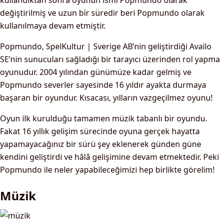
kullandıktan sonra oyunun ismi Popmundo olarak
değiştirilmiş ve uzun bir süredir beri Popmundo olarak
kullanılmaya devam etmiştir.
Popmundo, SpelKultur | Sverige AB’nin geliştirdiği Availo
SE’nin sunucuları sağladığı bir tarayıcı üzerinden rol yapma
oyunudur. 2004 yılından günümüze kadar gelmiş ve
Popmundo severler sayesinde 16 yıldır ayakta durmaya
başaran bir oyundur. Kısacası, yılların vazgeçilmez oyunu!
Oyun ilk kurulduğu tamamen müzik tabanlı bir oyundu.
Fakat 16 yıllık gelişim sürecinde oyuna gerçek hayatta
yapamayacağınız bir sürü şey eklenerek günden güne
kendini geliştirdi ve hâlâ gelişimine devam etmektedir. Peki
Popmundo ile neler yapabileceğimizi hep birlikte görelim!
Müzik