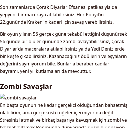
Son zamanlarda Çorak Diyarlar Efsanesi patikasıyla da
yepyeni bir maceraya atılabilirsiniz. Her Popyıl’ın
22.gününde Kraken’in kaderi için savaş verebilirsiniz.
Bir oyun yılının 56 gerçek güne tekabül ettiğini düşünürsek
56 günde bir ölüler gününde zombi avlayabilirsiniz, Çorak
Diyarlar’da maceralara atılabilirsiniz ya da Yedi Denizlerde
bir keşfe çıkabilirsiniz. Kazanacağınız ödüllerin ve eşyaların
değerini saymıyorum bile. Bunlarla beraber cadılar
bayramı, yeni yıl kutlamaları da mevcuttur.
Zombi Savaşlar
En başta oyunun ne kadar gerçekçi olduğundan bahsetmiş
olabilirim, ama gerçeküstü öğeler içermiyor da değil.
Stresinizi atmak ve birkaç başarıya kavuşmak için zombi ve
hayalet avlamak Popmundo dünyasında güzel bir opsiyon.