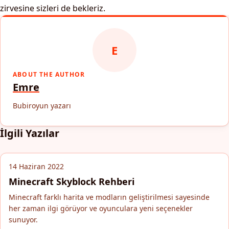
zirvesine sizleri de bekleriz.
E
ABOUT THE AUTHOR
Emre
Bubiroyun yazarı
İlgili Yazılar
14 Haziran 2022
Minecraft Skyblock Rehberi
Minecraft farklı harita ve modların geliştirilmesi sayesinde
her zaman ilgi görüyor ve oyunculara yeni seçenekler
sunuyor.