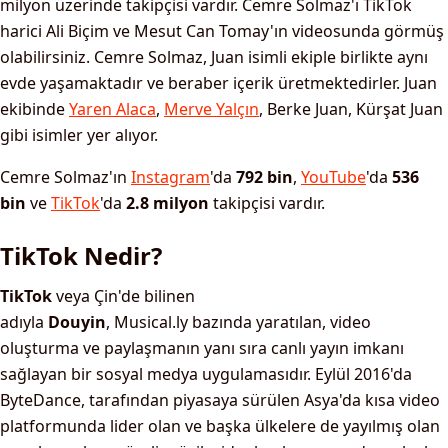
milyon üzerinde takipçisi vardır. Cemre Solmaz'ı TikTok
harici Ali Biçim ve Mesut Can Tomay'ın videosunda görmüş
olabilirsiniz. Cemre Solmaz, Juan isimli ekiple birlikte aynı
evde yaşamaktadır ve beraber içerik üretmektedirler. Juan
ekibinde
Yaren Alaca
,
Merve Yalçın
, Berke Juan, Kürşat Juan
gibi isimler yer alıyor.
Cemre Solmaz'ın
Instagram
'da
792 bin
,
YouTube
'da
536
bin
ve
TikTok
'da
2.8 milyon
takipçisi vardır.
TikTok Nedir?
TikTok
veya Çin'de bilinen
adıyla
Douyin
, Musical.ly bazında yaratılan, video
oluşturma ve paylaşmanın yanı sıra canlı yayın imkanı
sağlayan bir sosyal medya uygulamasıdır. Eylül 2016'da
ByteDance, tarafından piyasaya sürülen Asya'da kısa video
platformunda lider olan ve başka ülkelere de yayılmış olan