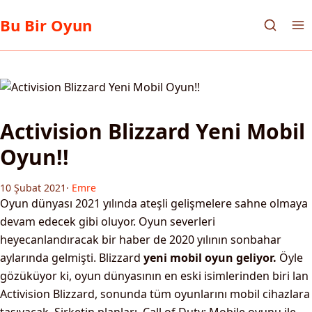
Bu Bir Oyun
Activision Blizzard Yeni Mobil
Oyun!!
10 Şubat 2021
·
Emre
Oyun dünyası 2021 yılında ateşli gelişmelere sahne olmaya
devam edecek gibi oluyor. Oyun severleri
heyecanlandıracak bir haber de 2020 yılının sonbahar
aylarında gelmişti. Blizzard
yeni mobil oyun geliyor.
Öyle
gözüküyor ki, oyun dünyasının en eski isimlerinden biri lan
Activision Blizzard, sonunda tüm oyunlarını mobil cihazlara