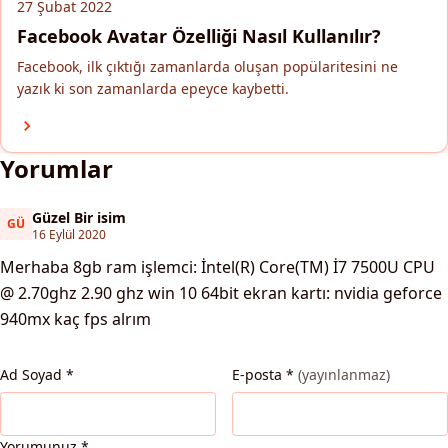
27 Şubat 2022
Facebook Avatar Özelliği Nasıl Kullanılır?
Facebook, ilk çıktığı zamanlarda oluşan popülaritesini ne
yazık ki son zamanlarda epeyce kaybetti.
Yorumlar
Güzel Bir isim
GÜ
Güzel Bir isim
16 Eylül 2020
Merhaba 8gb ram işlemci: İntel(R) Core(TM) İ7 7500U CPU
@ 2.70ghz 2.90 ghz win 10 64bit ekran kartı: nvidia geforce
940mx kaç fps alrım
Ad Soyad
*
E-posta
*
(yayınlanmaz)
Yorumunuz
*