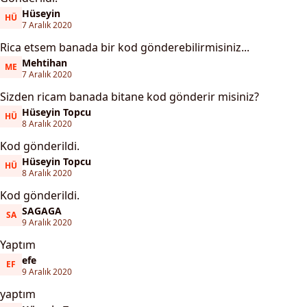
Hüseyin
HÜ
Hüseyin
7 Aralık 2020
Rica etsem banada bir kod gönderebilirmisiniz...
Mehtihan
ME
Mehtihan
7 Aralık 2020
Sizden ricam banada bitane kod gönderir misiniz?
Hüseyin Topcu
HÜ
Hüseyin Topcu
8 Aralık 2020
Kod gönderildi.
Hüseyin Topcu
HÜ
Hüseyin Topcu
8 Aralık 2020
Kod gönderildi.
SAGAGA
SA
SAGAGA
9 Aralık 2020
Yaptım
efe
EF
efe
9 Aralık 2020
yaptım