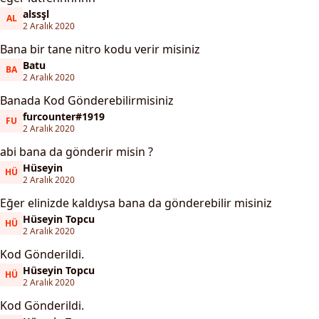
alssşl
AL
alssşl
2 Aralık 2020
Bana bir tane nitro kodu verir misiniz
Batu
BA
Batu
2 Aralık 2020
Banada Kod Gönderebilirmisiniz
furcounter#1919
FU
furcounter#1919
2 Aralık 2020
abi bana da gönderir misin ?
Hüseyin
HÜ
Hüseyin
2 Aralık 2020
Eğer elinizde kaldıysa bana da gönderebilir misiniz
Hüseyin Topcu
HÜ
Hüseyin Topcu
2 Aralık 2020
Kod Gönderildi.
Hüseyin Topcu
HÜ
Hüseyin Topcu
2 Aralık 2020
Kod Gönderildi.