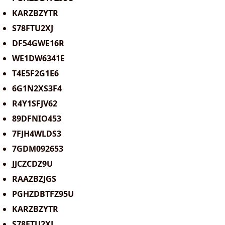
KARZBZYTR
S78FTU2XJ
DF54GWE16R
WE1DW6341E
T4E5F2G1E6
6G1N2XS3F4
R4Y1SFJV62
89DFNIO453
7FJH4WLDS3
7GDM092653
JJCZCDZ9U
RAAZBZJGS
PGHZDBTFZ95U
KARZBZYTR
S78FTU2XJ