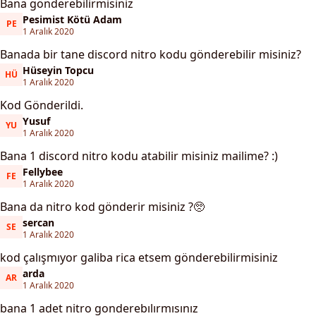
Bana gönderebilirmisiniz
Pesimist Kötü Adam
PE
Pesimist Kötü Adam
1 Aralık 2020
Banada bir tane discord nitro kodu gönderebilir misiniz?
Hüseyin Topcu
HÜ
Hüseyin Topcu
1 Aralık 2020
Kod Gönderildi.
Yusuf
YU
Yusuf
1 Aralık 2020
Bana 1 discord nitro kodu atabilir misiniz mailime? :)
Fellybee
FE
Fellybee
1 Aralık 2020
Bana da nitro kod gönderir misiniz ?🥺
sercan
SE
sercan
1 Aralık 2020
kod çalışmıyor galiba rica etsem gönderebilirmisiniz
arda
AR
arda
1 Aralık 2020
bana 1 adet nitro gonderebılırmısınız