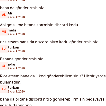
2 Aralık 2020
bana da gönderirmisiniz
Ali
AL
Ali
2 Aralık 2020
Abi gmailime bitane atarmisin discord kodu
melis
ME
melis
2 Aralık 2020
rica etsem bana da discord nitro kodu gönderirmisiniz
Furkan
FU
Furkan
2 Aralık 2020
Banada gonderirmisiniz
sidar
SI
sidar
2 Aralık 2020
Rica etsem bana da 1 kod gönderebilirmisiniz? Hiçbir yerde
bulamadım.
Furkan
FU
Furkan
2 Aralık 2020
bana da bi tane discord nitro gönderebilirmisin bedavaysa
eğer lütfennnnnn