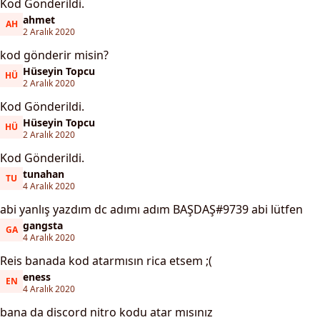
Kod Gönderildi.
ahmet
AH
ahmet
2 Aralık 2020
kod gönderir misin?
Hüseyin Topcu
HÜ
Hüseyin Topcu
2 Aralık 2020
Kod Gönderildi.
Hüseyin Topcu
HÜ
Hüseyin Topcu
2 Aralık 2020
Kod Gönderildi.
tunahan
TU
tunahan
4 Aralık 2020
abi yanlış yazdım dc adımı adım BAŞDAŞ#9739 abi lütfen
gangsta
GA
gangsta
4 Aralık 2020
Reis banada kod atarmısın rica etsem ;(
eness
EN
eness
4 Aralık 2020
bana da discord nitro kodu atar mısınız