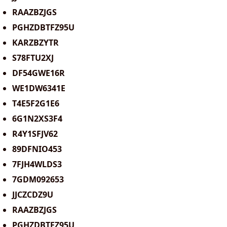
RAAZBZJGS
PGHZDBTFZ95U
KARZBZYTR
S78FTU2XJ
DF54GWE16R
WE1DW6341E
T4E5F2G1E6
6G1N2XS3F4
R4Y1SFJV62
89DFNIO453
7FJH4WLDS3
7GDM092653
JJCZCDZ9U
RAAZBZJGS
PGHZDBTFZ95U