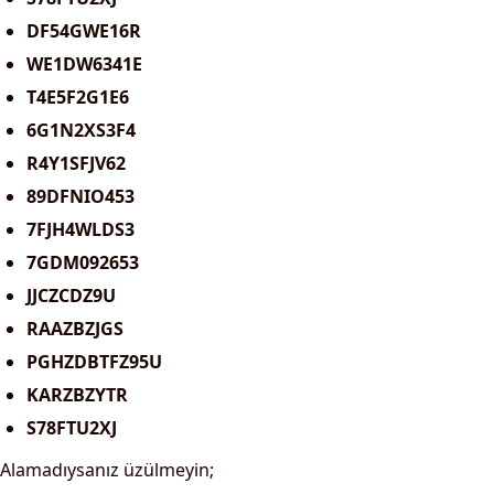
DF54GWE16R
WE1DW6341E
T4E5F2G1E6
6G1N2XS3F4
R4Y1SFJV62
89DFNIO453
7FJH4WLDS3
7GDM092653
JJCZCDZ9U
RAAZBZJGS
PGHZDBTFZ95U
KARZBZYTR
S78FTU2XJ
Alamadıysanız üzülmeyin;