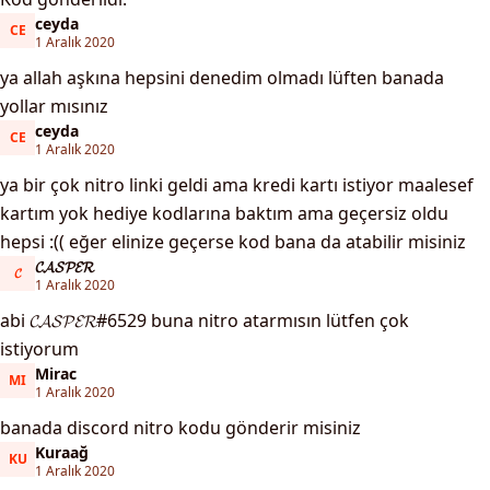
ceyda
CE
ceyda
1 Aralık 2020
ya allah aşkına hepsini denedim olmadı lüften banada
yollar mısınız
ceyda
CE
ceyda
1 Aralık 2020
ya bir çok nitro linki geldi ama kredi kartı istiyor maalesef
kartım yok hediye kodlarına baktım ama geçersiz oldu
hepsi :(( eğer elinize geçerse kod bana da atabilir misiniz
𝓒𝓐𝓢𝓟𝓔𝓡
𝓒
𝓒𝓐𝓢𝓟𝓔𝓡
1 Aralık 2020
abi 𝓒𝓐𝓢𝓟𝓔𝓡#6529 buna nitro atarmısın lütfen çok
istiyorum
Mirac
MI
Mirac
1 Aralık 2020
banada discord nitro kodu gönderir misiniz
Kuraağ
KU
Kuraağ
1 Aralık 2020