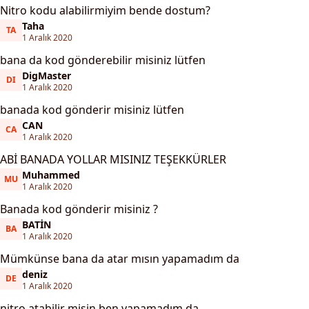
Nitro kodu alabilirmiyim bende dostum?
Taha
TA
Taha
1 Aralık 2020
bana da kod gönderebilir misiniz lütfen
DigMaster
DI
DigMaster
1 Aralık 2020
banada kod gönderir misiniz lütfen
CAN
CA
CAN
1 Aralık 2020
ABİ BANADA YOLLAR MISINIZ TEŞEKKÜRLER
Muhammed
MU
Muhammed
1 Aralık 2020
Banada kod gönderir misiniz ?
BATİN
BA
BATİN
1 Aralık 2020
Mümkünse bana da atar mısın yapamadım da
deniz
DE
deniz
1 Aralık 2020
nitro atabilir misin ben yapamadım da