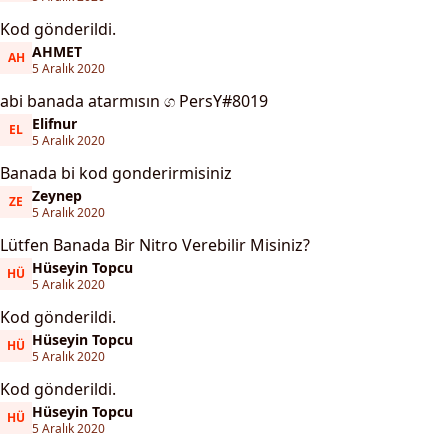
Kod gönderildi.
AHMET
AH
AHMET
5 Aralık 2020
abi banada atarmısın ග PersY#8019
Elifnur
EL
Elifnur
5 Aralık 2020
Banada bi kod gonderirmisiniz
Zeynep
ZE
Zeynep
5 Aralık 2020
Lütfen Banada Bir Nitro Verebilir Misiniz?
Hüseyin Topcu
HÜ
Hüseyin Topcu
5 Aralık 2020
Kod gönderildi.
Hüseyin Topcu
HÜ
Hüseyin Topcu
5 Aralık 2020
Kod gönderildi.
Hüseyin Topcu
HÜ
Hüseyin Topcu
5 Aralık 2020