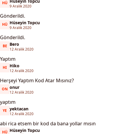
Hüseyin Topcu
HÜ
Hüseyin Topcu
9 Aralık 2020
Gönderildi.
Hüseyin Topcu
HÜ
Hüseyin Topcu
9 Aralık 2020
Gönderildi.
Bero
BE
Bero
12 Aralık 2020
Yaptım
Hiko
HI
Hiko
12 Aralık 2020
Herşeyi Yaptım Kod Atar Mısınız?
onur
ON
onur
12 Aralık 2020
yaptım
yektacan
YE
yektacan
12 Aralık 2020
abi rica etsem bir kod da bana yollar mısın
Hüseyin Topcu
HÜ