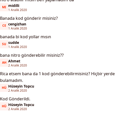
midilli
MI
midilli
1 Aralık 2020
Banada kod gönderir misiniz?
cengizhan
CE
cengizhan
1 Aralık 2020
banada bi kod yollar mısın
sudde
SU
sudde
1 Aralık 2020
bana nitro gönderebilir misiniz??
Ahmet
AH
Ahmet
2 Aralık 2020
Rica etsem bana da 1 kod gönderebilirmisiniz? Hiçbir yerde
bulamadım.
Hüseyin Topcu
HÜ
Hüseyin Topcu
2 Aralık 2020
Kod Gönderildi.
Hüseyin Topcu
HÜ
Hüseyin Topcu
2 Aralık 2020