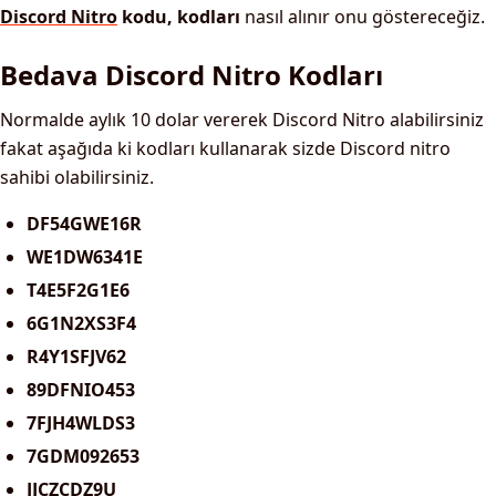
Discord Nitro
kodu, kodları
nasıl alınır onu göstereceğiz.
Bedava Discord Nitro Kodları
Normalde aylık 10 dolar vererek Discord Nitro alabilirsiniz
fakat aşağıda ki kodları kullanarak sizde Discord nitro
sahibi olabilirsiniz.
DF54GWE16R
WE1DW6341E
T4E5F2G1E6
6G1N2XS3F4
R4Y1SFJV62
89DFNIO453
7FJH4WLDS3
7GDM092653
JJCZCDZ9U