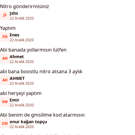
Nitro gönderirmisiniz
Jshs
JS
Jshs
22 Aralık 2020
Yaptım
Enes
EN
Enes
22 Aralık 2020
Abi banada yollarmısın lütfen
Ahmet
AH
Ahmet
22 Aralık 2020
abi bana boostlu nitro atsana 3 aylık
AHMET
AH
AHMET
22 Aralık 2020
abi herşeyi yaptım
Emir
EM
Emir
22 Aralık 2020
Abi benim de gmsilime kod atarmısın
onur kağan topçu
ON
onur kağan topçu
22 Aralık 2020