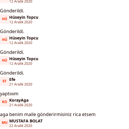
Hüseyin Topcu
12 Aralık 2020
Gönderildi.
Hüseyin Topcu
HÜ
Hüseyin Topcu
12 Aralık 2020
Gönderildi.
Hüseyin Topcu
HÜ
Hüseyin Topcu
12 Aralık 2020
Gönderildi.
Hüseyin Topcu
HÜ
Hüseyin Topcu
12 Aralık 2020
Gönderildi.
Efe
EF
Efe
21 Aralık 2020
yaptıııım
KorayAga
KO
KorayAga
21 Aralık 2020
aga benim maile gönderirmisiniz rica etsem
MUSTAFA BOLAT
MU
MUSTAFA BOLAT
22 Aralık 2020