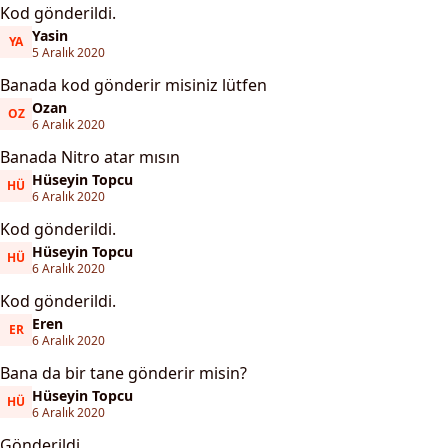
Kod gönderildi.
Yasin
YA
Yasin
5 Aralık 2020
Banada kod gönderir misiniz lütfen
Ozan
OZ
Ozan
6 Aralık 2020
Banada Nitro atar mısın
Hüseyin Topcu
HÜ
Hüseyin Topcu
6 Aralık 2020
Kod gönderildi.
Hüseyin Topcu
HÜ
Hüseyin Topcu
6 Aralık 2020
Kod gönderildi.
Eren
ER
Eren
6 Aralık 2020
Bana da bir tane gönderir misin?
Hüseyin Topcu
HÜ
Hüseyin Topcu
6 Aralık 2020
Gönderildi.