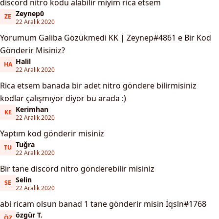
discord nitro kodu alabilir miyim rica etsem
Zeynep0
ZE
Zeynep0
22 Aralık 2020
Yorumum Galiba Gözükmedi KK | Zeynep#4861 e Bir Kod
Gönderir Misiniz?
Halil
HA
Halil
22 Aralık 2020
Rica etsem banada bir adet nitro göndere bilirmisiniz
kodlar çalışmıyor diyor bu arada :)
Kerimhan
KE
Kerimhan
22 Aralık 2020
Yaptım kod gönderir misiniz
Tuğra
TU
Tuğra
22 Aralık 2020
Bir tane discord nitro gönderebilir misiniz
Selin
SE
Selin
22 Aralık 2020
abi ricam olsun banad 1 tane gönderir misin İqsln#1768
özgür T.
ÖZ