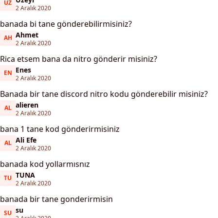
ÜZ
Üzeyr
2 Aralık 2020
banada bi tane gönderebilirmisiniz?
Ahmet
AH
Ahmet
2 Aralık 2020
Rica etsem bana da nitro gönderir misiniz?
Enes
EN
Enes
2 Aralık 2020
Banada bir tane discord nitro kodu gönderebilir misiniz?
alieren
AL
alieren
2 Aralık 2020
bana 1 tane kod gönderirmisiniz
Ali Efe
AL
Ali Efe
2 Aralık 2020
banada kod yollarmısnız
TUNA
TU
TUNA
2 Aralık 2020
banada bir tane gonderirmisin
su
SU
su