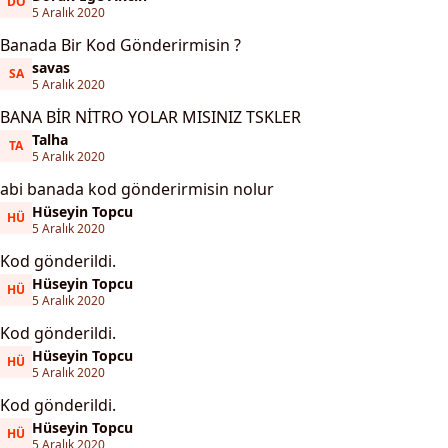
DO
Doruk Ege Akcin
5 Aralık 2020
Banada Bir Kod Gönderirmisin ?
savas
SA
savas
5 Aralık 2020
BANA BİR NİTRO YOLAR MISINIZ TSKLER
Talha
TA
Talha
5 Aralık 2020
abi banada kod gönderirmisin nolur
Hüseyin Topcu
HÜ
Hüseyin Topcu
5 Aralık 2020
Kod gönderildi.
Hüseyin Topcu
HÜ
Hüseyin Topcu
5 Aralık 2020
Kod gönderildi.
Hüseyin Topcu
HÜ
Hüseyin Topcu
5 Aralık 2020
Kod gönderildi.
Hüseyin Topcu
HÜ
Hüseyin Topcu
5 Aralık 2020