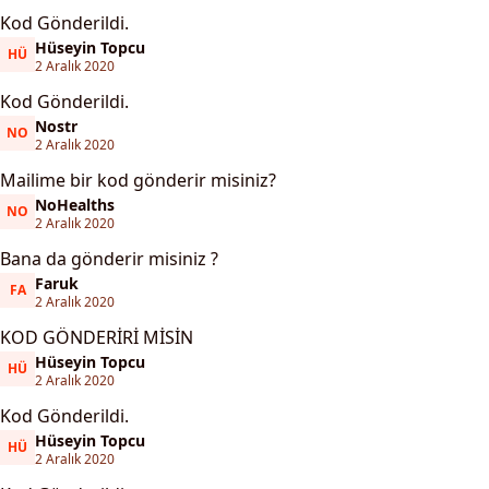
Kod Gönderildi.
Hüseyin Topcu
HÜ
Hüseyin Topcu
2 Aralık 2020
Kod Gönderildi.
Nostr
NO
Nostr
2 Aralık 2020
Mailime bir kod gönderir misiniz?
NoHealths
NO
NoHealths
2 Aralık 2020
Bana da gönderir misiniz ?
Faruk
FA
Faruk
2 Aralık 2020
KOD GÖNDERİRİ MİSİN
Hüseyin Topcu
HÜ
Hüseyin Topcu
2 Aralık 2020
Kod Gönderildi.
Hüseyin Topcu
HÜ
Hüseyin Topcu
2 Aralık 2020