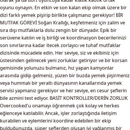
olarak ya da dört oyuncuya kadar klasik kaotik ortak
oyunu oynayın. En etkin ve son kalan ekip olmak üzere bir
dizi farklı yemek pişirip birlikte çalışmanız gerekiyor!
BİR
MUTFAK GÖREVİ
Soğan Krallığı, keşfetmeniz için zalim ve
sıra dışı mutfaklarla dolu zengin bir dünyadır. Epik bir
serüvene katılın ve iş birliği ve koordinasyon becerilerinizi
son sınırlarına kadar itecek zorlayıcı ve tuhaf mutfaklar
dizisinde mücadele edin. Her seviye, siz ve ekibiniz için
üstesinden gelinecek yeni zorluklar getiriyor ve bir korsan
gemisinde yolunuzu bulmanız, hız yapan kamyonlar
arasında gidip gelmeniz, yüzen bir buzda yemek pişirmeniz
veya hummalı bir yeraltı dünyasının kanallarında yemek
servisi yapmanız gerekiyor ve her seviye, en cesur şeflerin
bile azmini test ediyor.
BASİT KONTROLLER/DERİN ZORLUK
Overcooked'u onamayı öğrenmek çok kolay ve herkes
eğlenceye katılabilir. Ancak, işler zorlaştığında iletişim
kurabilen ve eylemlerini koordine edebilen bir ekip
bulduğunuzda, süper şeflerden oluşan iyi yağlanmış bir