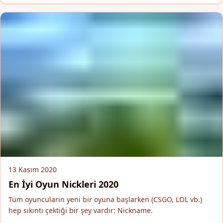
13 Kasım 2020
En İyi Oyun Nickleri 2020
Tüm oyuncuların yeni bir oyuna başlarken (CSGO, LOL vb.)
hep sıkıntı çektiği bir şey vardır: Nickname.