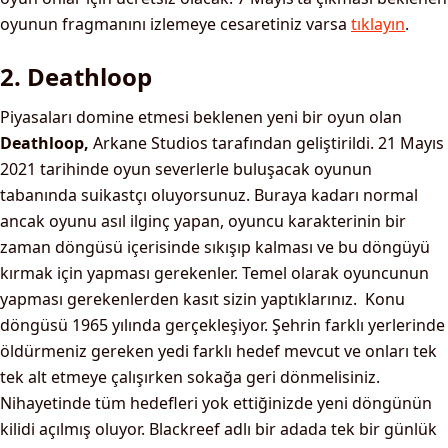
oyunun fragmanını izlemeye cesaretiniz varsa
tıklayın
.
2. Deathloop
Piyasaları domine etmesi beklenen yeni bir oyun olan
Deathloop,
Arkane Studios tarafından geliştirildi. 21 Mayıs
2021 tarihinde oyun severlerle buluşacak oyunun
tabanında suikastçı oluyorsunuz. Buraya kadarı normal
ancak oyunu asıl ilginç yapan, oyuncu karakterinin bir
zaman döngüsü içerisinde sıkışıp kalması ve bu döngüyü
kırmak için yapması gerekenler. Temel olarak oyuncunun
yapması gerekenlerden kasıt sizin yaptıklarınız. Konu
döngüsü 1965 yılında gerçekleşiyor. Şehrin farklı yerlerinde
öldürmeniz gereken yedi farklı hedef mevcut ve onları tek
tek alt etmeye çalışırken sokağa geri dönmelisiniz.
Nihayetinde tüm hedefleri yok ettiğinizde yeni döngünün
kilidi açılmış oluyor. Blackreef adlı bir adada tek bir günlük