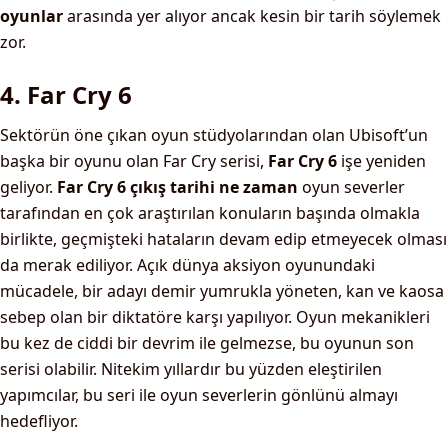
oyunlar
arasında yer alıyor ancak kesin bir tarih söylemek
zor.
4. Far Cry 6
Sektörün öne çıkan oyun stüdyolarından olan Ubisoft’un
başka bir oyunu olan Far Cry serisi,
Far Cry 6
işe yeniden
geliyor.
Far Cry 6 çıkış tarihi ne zaman
oyun severler
tarafından en çok araştırılan konuların başında olmakla
birlikte, geçmişteki hataların devam edip etmeyecek olması
da merak ediliyor. Açık dünya aksiyon oyunundaki
mücadele, bir adayı demir yumrukla yöneten, kan ve kaosa
sebep olan bir diktatöre karşı yapılıyor. Oyun mekanikleri
bu kez de ciddi bir devrim ile gelmezse, bu oyunun son
serisi olabilir. Nitekim yıllardır bu yüzden eleştirilen
yapımcılar, bu seri ile oyun severlerin gönlünü almayı
hedefliyor.