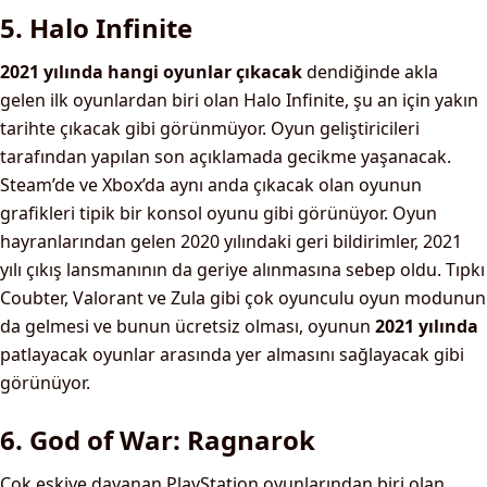
5. Halo Infinite
2021 yılında hangi oyunlar çıkacak
dendiğinde akla
gelen ilk oyunlardan biri olan Halo Infinite, şu an için yakın
tarihte çıkacak gibi görünmüyor. Oyun geliştiricileri
tarafından yapılan son açıklamada gecikme yaşanacak.
Steam’de ve Xbox’da aynı anda çıkacak olan oyunun
grafikleri tipik bir konsol oyunu gibi görünüyor. Oyun
hayranlarından gelen 2020 yılındaki geri bildirimler, 2021
yılı çıkış lansmanının da geriye alınmasına sebep oldu. Tıpkı
Coubter, Valorant ve Zula gibi çok oyunculu oyun modunun
da gelmesi ve bunun ücretsiz olması, oyunun
2021 yılında
patlayacak oyunlar arasında yer almasını sağlayacak gibi
görünüyor.
6. God of War: Ragnarok
Çok eskiye dayanan PlayStation oyunlarından biri olan