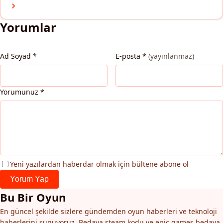
Yorumlar
Ad Soyad
*
E-posta
*
(yayınlanmaz)
Yorumunuz
*
Yeni yazılardan haberdar olmak için bültene abone ol
Yorum Yap
Bu Bir Oyun
En güncel şekilde sizlere gündemden oyun haberleri ve teknoloji
haberlerini sunuyoruz. Bedava steam kodu ve epic games bedava