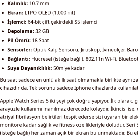
Kalınlık:
10.7 mm
Ekran:
LTPO OLED (1.000 nit)
İşlemci:
64-bit çift çekirdekli S5 işlemci
Depolama:
32 GB
Pil Ömrü:
18 Saat
Sensörler:
Optik Kalp Sensörü, Jiroskop, İvmeölçer, Bar
Bağlantı:
Hücresel (isteğe bağlı), 802.11n Wi-Fi, Bluetoo
Suya Dayanıklılık:
50m'ye kadar
Bu saat sadece en ünlü akıllı saat olmamakla birlikte aynı 
cihazıdır da. Tek sorunu sadece Iphone cihazlarda kullanılab
Apple Watch Series 5 iki şeyi çok doğru yapıyor. İlk olarak, 
arayüzle kullanımı inanılmaz derecede kolaydır. İkincisi ise,
atriyal fibrilasyon belirtileri tespit ederse sizi uyaran bir 
monitöre kadar sağlık ve fitness özellikleriyle doludur. Seri
(isteğe bağlı) her zaman açık bir ekran bulunmaktadır. Bu 