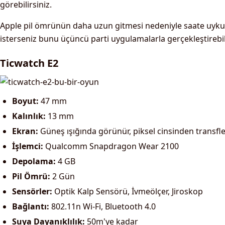
görebilirsiniz.
Apple pil ömrünün daha uzun gitmesi nedeniyle saate uyk
isterseniz bunu üçüncü parti uygulamalarla gerçekleştirebili
Ticwatch E2
Boyut:
47 mm
Kalınlık:
13 mm
Ekran:
Güneş ışığında görünür, piksel cinsinden transfle
İşlemci:
Qualcomm Snapdragon Wear 2100
Depolama:
4 GB
Pil Ömrü:
2 Gün
Sensörler:
Optik Kalp Sensörü, İvmeölçer, Jiroskop
Bağlantı:
802.11n Wi-Fi, Bluetooth 4.0
Suya Dayanıklılık:
50m'ye kadar