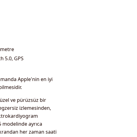
ometre
th 5.0, GPS
zamanda Apple'nin en iyi
ilmesidir.
güzel ve pürüzsüz bir
 egzersiz izlemesinden,
elektrokardiyogram
 5 modelinde ayrıca
ekrandan her zaman saati