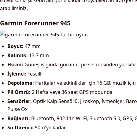
istiyorsanız şirketin altı güne kadar uzayabilen amiral gem
atabilirsiniz.
Garmin Forerunner 945
Boyut:
47 mm
Kalınlık:
13.7 mm
Ekran:
Güneş ışığında görünür, piksel cinsinden yansıtıcı
İşlemci:
Tescilli
Depolama:
Haritalar ve etkinlikler için 16 GB, müzik için
Pil Ömrü:
2 Hafta veya 36 saat GPS modunda
Sensörler:
Optik Kalp Sensörü, Jiroskop, İvmeölçer, Ba
Pulse Ox
Bağlantı:
Bluetooth, 802.11n Wi-Fi, Bluetooth 5.0, GPS
Su Direnci:
50m'ye kadar