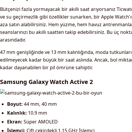
Bütçenizi fazla yormayacak bir akıllı saat arıyorsanız Ticwa
ve su geçirmezlik gibi özellikler sunarken, bir Apple Watch'
aza satın alabilirsiniz. Hem yüzme, hem havuz antrenmanla
seanslarınızı bu akıllı saatten takip edebilirsiniz. Bu üç nok
arasındadır.
47 mm genişliğinde ve 13 mm kalınlığında, moda tutkunları
edilmeyecek kadar büyük bir saat aslında. Ancak, bol miktar
kadar dayanabilen bir pil ömrüne sahiptir.
Samsung Galaxy Watch Active 2
Boyut:
44 mm, 40 mm
Kalınlık:
10.9 mm
Ekran:
Süper AMOLED
İşlemci:
Çift çekirdekli 1.15 GHz İşlemci