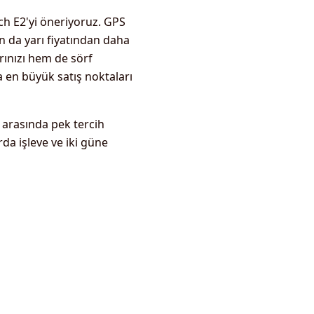
tch E2'yi öneriyoruz. GPS
ın da yarı fiyatından daha
rınızı hem de sörf
ta en büyük satış noktaları
 arasında pek tercih
da işleve ve iki güne