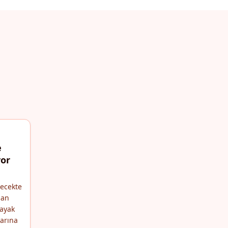
e
yor
ecekte
lan
 ayak
larına