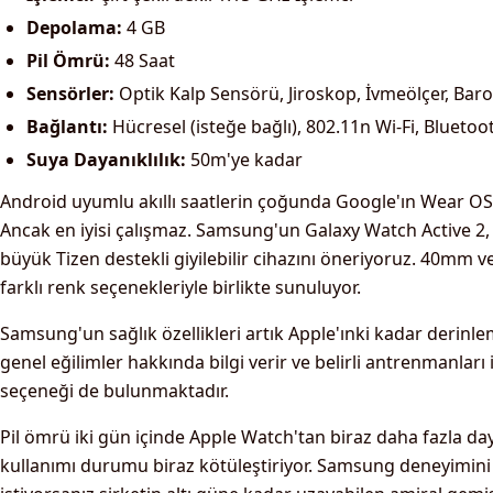
Depolama:
4 GB
Pil Ömrü:
48 Saat
Sensörler:
Optik Kalp Sensörü, Jiroskop, İvmeölçer, Bar
Bağlantı:
Hücresel (isteğe bağlı), 802.11n Wi-Fi, Bluetoo
Suya Dayanıklılık:
50m'ye kadar
Android uyumlu akıllı saatlerin çoğunda Google'ın Wear OS p
Ancak en iyisi çalışmaz. Samsung'un Galaxy Watch Active 2, 
büyük Tizen destekli giyilebilir cihazını öneriyoruz. 40mm
farklı renk seçenekleriyle birlikte sunuluyor.
Samsung'un sağlık özellikleri artık Apple'ınki kadar derinle
genel eğilimler hakkında bilgi verir ve belirli antrenmanları i
seçeneği de bulunmaktadır.
Pil ömrü iki gün içinde Apple Watch'tan biraz daha fazla da
kullanımı durumu biraz kötüleştiriyor. Samsung deneyimini d