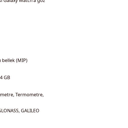
isi Galaxy Watch'a göz
 bellek (MIP)
 4 GB
rometre, Termometre,
, GLONASS, GALILEO