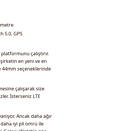
ometre
th 5.0, GPS
latformunu çalıştırır.
şirketin en yeni ve en
 ve 44mm seçeneklerinde
mesine çalışarak size
zler. İsterseniz LTE
yanıyor. Ancak daha ağır
aha iyi pil ömrü ile