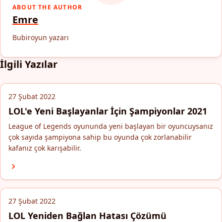
ABOUT THE AUTHOR
Emre
Bubiroyun yazarı
İlgili Yazılar
27 Şubat 2022
LOL'e Yeni Başlayanlar İçin Şampiyonlar 2021
League of Legends oyununda yeni başlayan bir oyuncuysanız
çok sayıda şampiyona sahip bu oyunda çok zorlanabilir
kafanız çok karışabilir.
27 Şubat 2022
LOL Yeniden Bağlan Hatası Çözümü