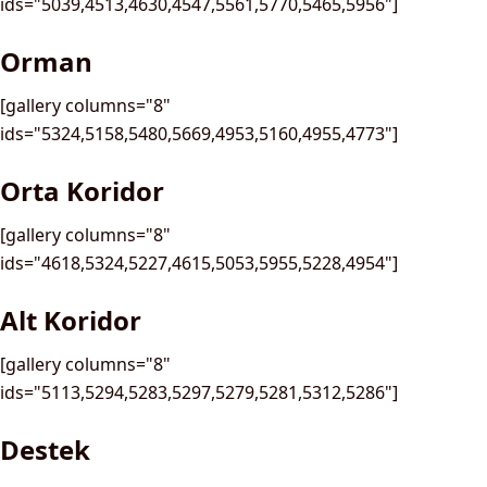
ids="5039,4513,4630,4547,5561,5770,5465,5956"]
Orman
[gallery columns="8"
ids="5324,5158,5480,5669,4953,5160,4955,4773"]
Orta Koridor
[gallery columns="8"
ids="4618,5324,5227,4615,5053,5955,5228,4954"]
Alt Koridor
[gallery columns="8"
ids="5113,5294,5283,5297,5279,5281,5312,5286"]
Destek