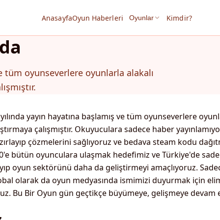
Anasayfa
Oyun Haberleri
Kimdir?
Oyunlar
zda
e tüm oyunseverlere oyunlarla alakalı
lışmıştır.
 yılında yayın hayatına başlamış ve tüm oyunseverlere oyunl
ulaştırmaya çalışmıştır. Okuyuculara sadece haber yayınlamıyo
hazırlayıp çözmelerini sağlıyoruz ve bedava steam kodu dağı
 70'e bütün oyunculara ulaşmak hedefimiz ve Türkiye'de sad
yıp oyun sektörünü daha da geliştirmeyi amaçlıyoruz. Sade
lobal olarak da oyun medyasında ismimizi duyurmak için el
oruz. Bu Bir Oyun gün geçtikçe büyümeye, gelişmeye devam e
z