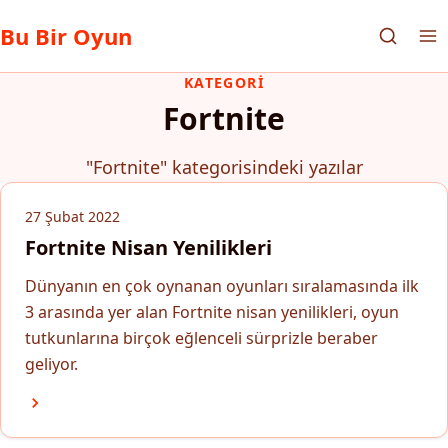
Bu Bir Oyun
KATEGORI
Fortnite
"Fortnite" kategorisindeki yazılar
27 Şubat 2022
Fortnite Nisan Yenilikleri
Dünyanın en çok oynanan oyunları sıralamasında ilk
3 arasında yer alan Fortnite nisan yenilikleri, oyun
tutkunlarına birçok eğlenceli sürprizle beraber
geliyor.