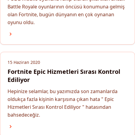
Battle Royale oyunlarının öncüsü konumuna gelmiş
olan Fortnite, bugün dünyanın en çok oynanan
oyunu oldu.
15 Haziran 2020
Fortnite Epic Hizmetleri Sırası Kontrol
Ediliyor
Hepinize selamlar, bu yazımızda son zamanlarda
oldukça fazla kişinin karşısına çıkan hata " Epic
Hizmetleri Sırası Kontrol Ediliyor " hatasından
bahsedeceğiz.