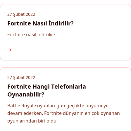
27 Şubat 2022
Fortnite Nasıl İndirilir?
Fortnite nasıl indirilir?
27 Şubat 2022
Fortnite Hangi Telefonlarla
Oynanabilir?
Battle Royale oyunları gün geçtikte büyümeye
devam ederken, Fortnite dünyanın en çok oynanan
oyunlarından biri oldu.